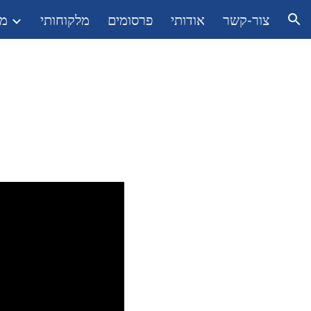
צור-קשר
אודותי
פרסומים
מלקוחותי
מש
ion